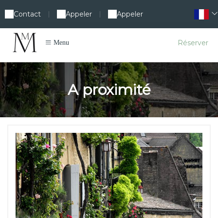
Contact
Appeler
Appeler
|
|
Réserver
Menu
A proximité