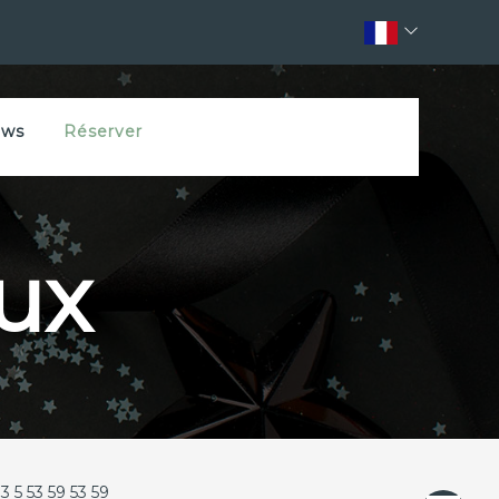
ws
Réserver
ux
3 5 53 59 53 59