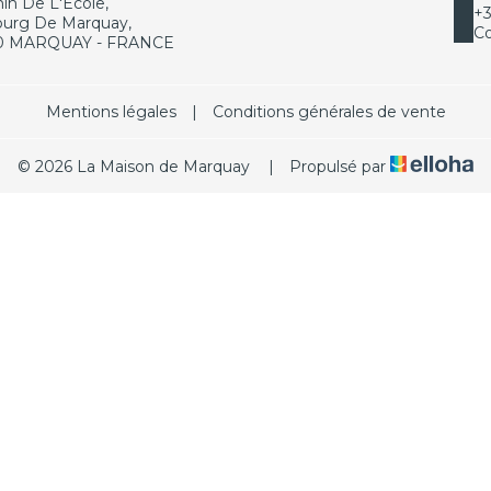
n De L'École,
+3
ourg De Marquay,
Co
0 MARQUAY - FRANCE
Mentions légales
|
Conditions générales de vente
© 2026 La Maison de Marquay
|
Propulsé par