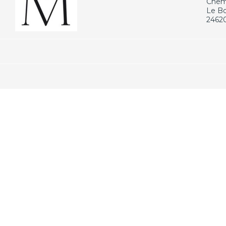
Chemi
Le B
2462