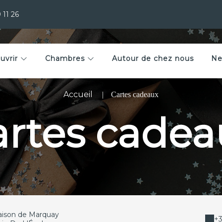
 11 26
uvrir
Chambres
Autour de chez nous
Ne
Accueil
Cartes cadeaux
artes cadea
aison de Marquay
+3