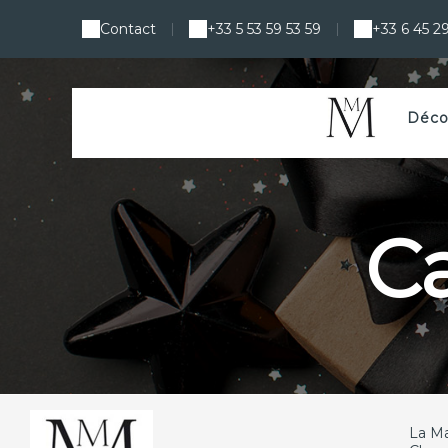
Contact
+33 5 53 59 53 59
+33 6 45 29
|
|
Déco
C
La M